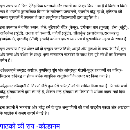
इस उपन्यास में जिन ऐतिहासिक घटनाओं और स्थानों का जिक्र किया गया है वे किसी न किसी
रूप में भारतीय पुरातात्विक विभाग के नवीनतम उत्खननों, प्राचीन बौद्ध ग्रंथो, इतिहास की
मानक पुस्तकों में उपलब्ध है तथा आधुनिक इतिहासकारों द्वारा उद्धरित है।
इस उपन्यास में वर्णित स्थान, जैसे: मुंडेश्वरी मंदिर (कैमूर), टंगीनाथ धाम (गुमला), हंसा (खूंटी),
सरिद्केल (खूंटी), तसना एवं करकरी, नदियाँ (खूंटी), सीताकुंड (हजारीबाग),सरजमहातू
(चाईबासा), हाराडीह (राँची) इत्यादि वर्तमान झारखण्ड राज्य में पुरातात्विक महत्व के स्थान हैं।
इस उपन्यास में इस क्षेत्र की दो प्रमुख जनजातियों; असुरों और मुंडाओं के मगध के मौर्य, शुंग
और कण्व और दक्षिण के आंध्र-भृत्य सातवाहन राजवंशों के साथ ईसा-पूर्व संबंधों का दिलचस्प
वर्णन है।
कोल्हानम्
में सम्राट अशोक, पुष्यमित्र शुंग और आंध्रभृत गौतमी-पुत्र शतकर्णी का चरित्र-
चित्रण रूढ़िबद्ध न होकर बल्कि आधुनिक अनुसंधानों के आधार पर किया गया है।
कोल्हानम् की
कहानी में ‘तिस्स’ जैसे कुछ ऐसे चरित्रों को भी शामिल किया गया है, जिनकी चर्चा
बौद्ध इतिहासकारों द्वारा की गई है, लेकिन उन्हें इतिहास की किताबों में अधिक महत्व नहीं दिया
गया है।
इस कहानी में ‘नागवंश’ और ‘बौद्ध धर्म के कुछ अनुयायियों की चर्चा राष्ट्रीय एकता और अखंडता
के आलोक में अलग सन्दर्भ में गई है
।
पाठकों की राय -कोल्हानम