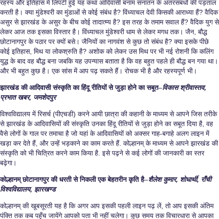
रहस्य और इतिहास में लिपटी हुई यह कथा आदिवासी बनाम सनातन के अंतरसंबंधों की पड़ताल
करती है। क्या मुंडेश्वरी का मुंडाओं से कोई संबंध है? विंध्याचल देवी किसकी आराध्या हैं? वैदिक
असुर से झारखंड के असुर के बीच कोई तादात्म्य है? इस तरह के तमाम सवाल हैं? वैदिक युग से
लेकर आज तक इसका विस्तार है। विंध्याचल मुंडेश्वरी धाम से लेकर मगध तक। जैन, बौद्ध
छोटानागपुर के पठार पर क्यों बसे। जैनियों का नागवंश से कुछ तो संबंध है? क्या इसके पीछे
कोई इतिहास, मिथ या लोकश्रुति है? अशोक को लेकर उस मिथ पर भी नई रोशनी कि कलिंग
युद्ध के बाद वह बौद्ध बना जबकि यह उपन्यास बताता है कि वह बहुत पहले ही बौद्ध बन गया था।
और भी बहुत कुछ है। एक सांस में आप पढ़ सकते हैं। रोचक भी है और रहस्यपूर्ण भी।
झारखंड की आदिवासी संस्कृति का हिंदू रीतियों से जुड़ा होने का सबूत
–
विकास श्रीवास्तव,
प्रभात खबर, जमशेदपुर
विश्वविद्यालय में रिसर्च (पीएचडी) करने आयी छात्रा की कहानी के माध्यम से आपने जिस तरीके
से झारखंड के आदिवासियों की संस्कृति उनका हिंदू रीतियों से जुड़ा होने का सबूत दिया है, वह
वैसे लोगों के गाल पर तमाचा है जो यहां के आदिवासियों को अक्सर गाह-बगाहे अलग लाइन में
खड़ा कर देते हैं, और उन्हें भड़काने का काम करते हैं. कोल्हानम् के माध्यम से आपने झारखंड की
संस्कृति को भी चित्रित करने काम किया है. इसे पढ़ने से कई लोगों की जानकारी का स्तर
बढ़ेगा।
कोल्हानम् छोटानागपुर की धरती से निकली एक बेहतरीन कृति है
–
शैलेश कुमार, शोधार्थी, राँची
विश्वविद्यालय, झारखण्ड
कोल्हानम् की खूबसूरती यह है कि अगर आप इसकी पहली लाइन पढ़ लें, तो आप इसकी अंतिम
पंक्ति तक कब पहुँच जायेंगे आपको पता भी नहीं चलेगा। कुछ समय तक विचारधारा से आपका