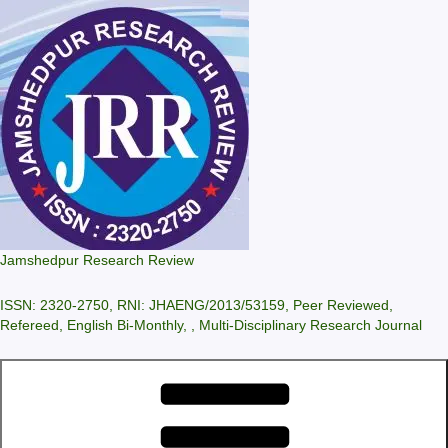
Skip
to
content
Jamshedpur Research Review
ISSN: 2320-2750, RNI: JHAENG/2013/53159, Peer Reviewed,
Refereed, English Bi-Monthly, , Multi-Disciplinary Research Journal