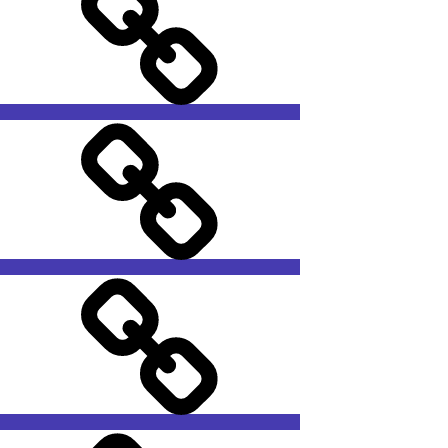
यहाँ
खरीदें-
कोल्हानम
ख़रीदे
Jamshedpur
Research
Review(ISSN:2320-
2750)
Other