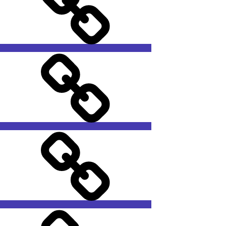
HOME
PAGE
Call
for
papers
कोल्हानम
(kolhanam)