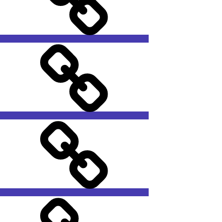
Subscription
&
certificates
Ethics
Chief
editor’s
Profile